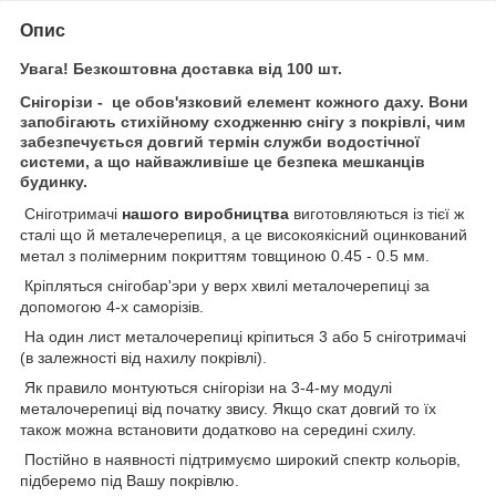
Опис
Увага! Безкоштовна доставка від 100 шт.
Снігорізи - це обов'язковий елемент кожного даху. Вони
запобігають стихійному сходженню снігу з покрівлі
, чим
забезпечується довгий термін служби водостічної
системи, а що найважливіше це безпека мешканців
будинку.
Сніготримачі
нашого виробництва
виготовляються із тієї ж
сталі що й металечерепиця, а це високоякісний оцинкований
метал з полімерним покриттям товщиною 0.45 - 0.5 мм.
Кріпляться снігобар'эри у верх хвилі металочерепиці за
допомогою 4-х саморізів.
На один лист металочерепиці кріпиться 3 або 5 сніготримачі
(в залежності від нахилу покрівлі).
Як правило монтуються снігорізи на 3-4-му модулі
металочерепиці від початку звису. Якщо скат довгий то їх
також можна встановити додатково на середині схилу.
Постійно в наявності підтримуємо широкий спектр кольорів,
підберемо під Вашу покрівлю.