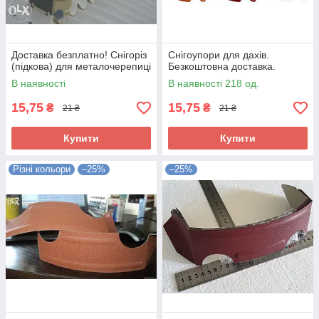
Доставка безплатно! Снігоріз
Снігоупори для дахів.
(підкова) для металочерепиці
Безкоштовна доставка.
В наявності
В наявності 218 од.
15,75
15,75
₴
₴
21 ₴
21 ₴
Купити
Купити
Різні кольори
–25%
–25%