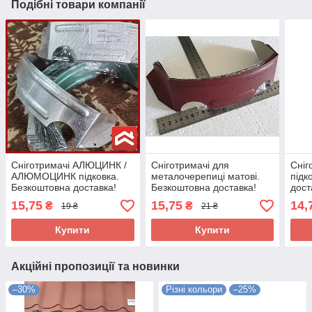
Подібні товари компанії
Сніготримачі АЛЮЦИНК /
Сніготримачі для
Сніг
АЛЮМОЦИНК підковка.
металочерепиці матові.
підк
Безкоштовна доставка!
Безкоштовна доставка!
дост
15,75
15,75
14,
₴
₴
19 ₴
21 ₴
Купити
Купити
Акційні пропозиції та новинки
–30%
Різні кольори
–25%