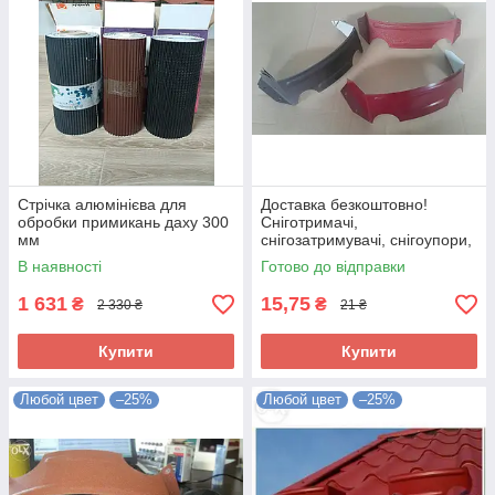
Стрічка алюмінієва для
Доставка безкоштовно!
обробки примикань даху 300
Сніготримачі,
мм
снігозатримувачі, снігоупори,
підкови, снігозатримувачі
В наявності
Готово до відправки
1 631
15,75
₴
₴
2 330 ₴
21 ₴
Купити
Купити
Любой цвет
–25%
Любой цвет
–25%