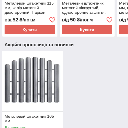
Металевий штахетник 115
Металевий штахетник
Мета
мм, колір матовий
матовий півкруглий,
мм, 
двосторонній. Паркан,
одностороннє зашиття.
мета
забор, огорожа, пліт.
Паркан, забор, огорожа,
забо
52
50
від
₴/пог.м
від
₴/пог.м
від
пліт.
Купити
Купити
Акційні пропозиції та новинки
Металевий штахетник 105
мм
В наявності