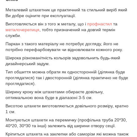
Металевий штахетник це практичний та стильний виріб який
Ви добре оціните при експлуатації.
Виготовляється він з того ж металу, що і
профнастил
та
металочерепиця
, тобто призначений на довгий термін
служби.
Паркан з такого матеріалу не потребує догляду, його не
потрібно перефарбовувати чи відновлювати кожного року.
Широка різноманітність кольорів задовольнить будь-який
дизайнерський задум.
Тип обшиття можна обрати як односторонній (ділянка буде
проглядатися) так і двосторонній (ділянка практично не буде
проглядатися).
Ширину кроку між штахетами обираєте довільну,
оптимальною вона буде в діапазоні 3-5 см.
Висотою штахети виготовляються довільного розміру, кратно
1 см.
Монтуються штахети на перемичку (профільна труба 20*30,
40*20, 30*30 та інші) залежить від ширини отвору сеції.
Кріпиться штахета на заклепки або саморізи які можна також