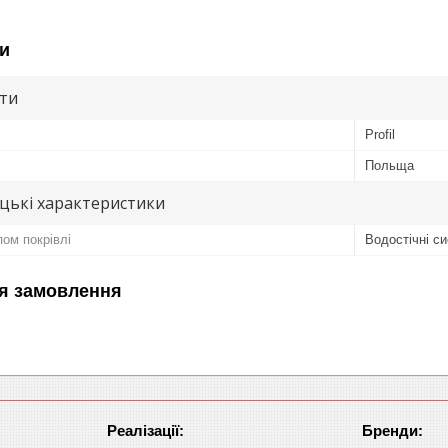
и
ути
Profil
Польща
цькі характеристики
ом покрівлі
Водостічні с
я замовлення
Реалізації:
Бренди: