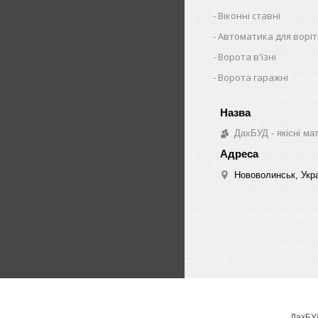
Віконні ставні
Автоматика для воріт
Ворота в'їзні
Ворота гаражні
ДахБУД - якісні ма
Нововолинськ, Укр