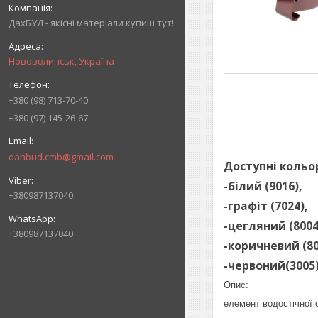
ДахБУД - якісні матеріали купиш тут!
Нововолинськ, Україна
+380 (98) 713-70-40
+380 (97) 145-26-67
dahbud.cmb@gmail.com
Доступні кольо
-білий (9016),
+380987137040
-графіт (7024),
-цегляний (8004
+380987137040
-коричневий (80
-червоний(3005
Опис:
елемент водостічної 