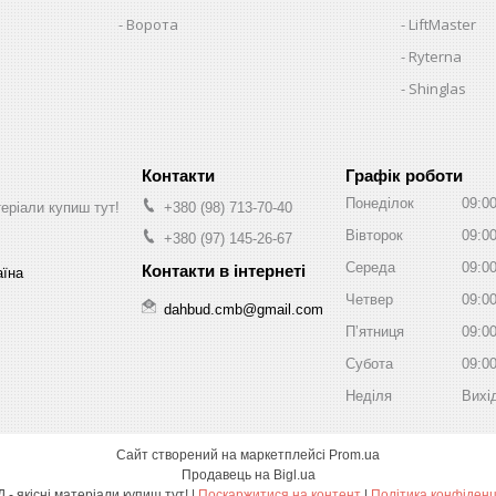
Ворота
LiftMaster
Ryterna
Shinglas
Графік роботи
Понеділок
09:0
теріали купиш тут!
+380 (98) 713-70-40
Вівторок
09:0
+380 (97) 145-26-67
Середа
09:0
аїна
Четвер
09:0
dahbud.cmb@gmail.com
Пʼятниця
09:0
Субота
09:0
Неділя
Вихі
Сайт створений на маркетплейсі
Prom.ua
Продавець на Bigl.ua
ДахБУД - якісні матеріали купиш тут! |
Поскаржитися на контент
|
Політика конфіденц