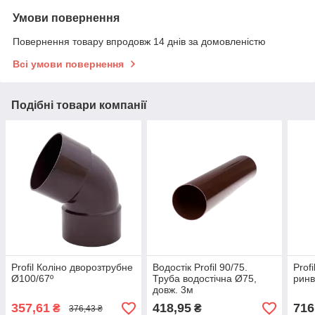
Умови повернення
Повернення товару впродовж 14 днів за домовленістю
Всі умови повернення
Подібні товари компанії
Profil Коліно дворозтрубне
Водостік Profil 90/75.
Prof
Ø100/67º
Труба водостічна Ø75,
ринв
довж. 3м
357,61
418,95
716
₴
₴
376,43 ₴