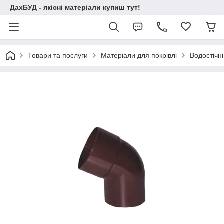
ДахБУД - якісні матеріали купиш тут!
Товари та послуги
Матеріали для покрівлі
Водостічні