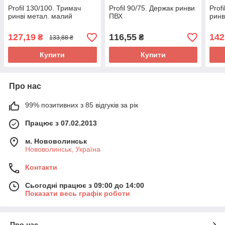
Profil 130/100. Тримач
Profil 90/75. Держак ринви
Prof
ринві метал. малий
ПВХ
рин
127,19
116,55
142
₴
₴
133,88 ₴
Купити
Купити
Про нас
99% позитивних з 85 відгуків за рік
Працює з 07.02.2013
м. Нововолинськ
Нововолинськ, Україна
Контакти
Сьогодні працює з 09:00 до 14:00
Показати весь графік роботи
Про нас