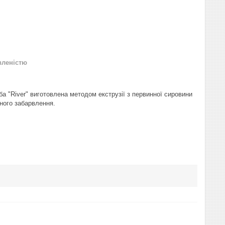
вленістю
а "River" виготовлена методом екструзії з первинної сировини
рного забарвлення.