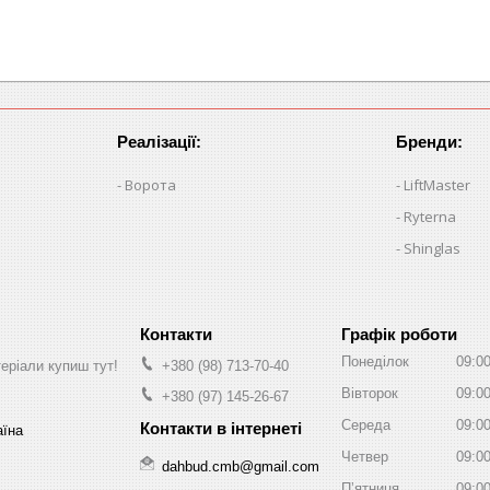
Реалізації:
Бренди:
Ворота
LiftMaster
Ryterna
Shinglas
Графік роботи
Понеділок
09:0
теріали купиш тут!
+380 (98) 713-70-40
Вівторок
09:0
+380 (97) 145-26-67
Середа
09:0
аїна
Четвер
09:0
dahbud.cmb@gmail.com
Пʼятниця
09:0