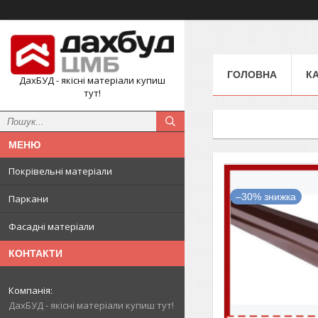
ГОЛОВНА
К
ДахБУД - якісні матеріали купиш
тут!
Покрівельні матеріали
–30%
Паркани
Фасадні матеріали
КОНТАКТИ
ДахБУД - якісні матеріали купиш тут!