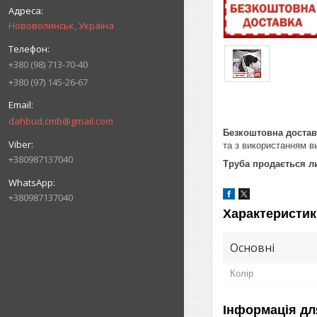
Нововолинськ, Україна
+380 (98) 713-70-40
+380 (97) 145-26-67
dahbud.cmb@gmail.com
Безкоштовна доставк
та з використанням в
+380987137040
Труба продається л
+380987137040
Характеристик
Основні
Колір
Інформація дл