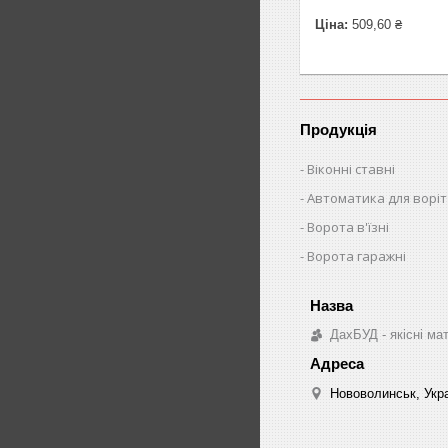
Ціна:
509,60 ₴
Продукція
Віконні ставні
Автоматика для воріт
Ворота в'їзні
Ворота гаражні
ДахБУД - якісні ма
Нововолинськ, Укр