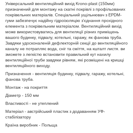
Універсальний вентиляційний вихід Krono-plast (150мм)
призначений для монтажу на скатні покрівлі з профільованих
покрівельних матеріалів. Спеціальний ущільнювач з EPDM-
гуми забезпечує надійну гідроізоляцію з'єднання прохідного
елемента з покрівельним матеріалом. Вентиляційний вихід
може використовуватись для вентиляції різних приміщень
вашого будинку, підвалу, котельні, гаражу, як фанова труба.
Завдяки удосконаленій дефлекторній секції до вентиляційного
каналу не потрапляє вода, сніг та сміття, на кшталт листя. ви
зможете з легкістю встановити правильний кут нахилу
вентиляційної труби завдяки рівням, які розміщені на кришці
вентиляційного виходу.
Призначення - вентиляція будинку, підвалу, гаражу, котельні,
фанова труба.
Монтаж - на покриття
Діаметр - 150 мм
Властивості - не утеплений
Матеріал - австрійський пластик з додаванням УФ-
стабілізатору
Країна виробник - Польща