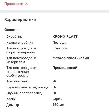
Приховати
Характеристики
Основні
Виробник
KRONO-PLAST
Країна виробник
Польща
Тип повітровода за
Круглий
формою перерізу
Тип повітровода за
Метало-пластиковий
матеріалом
Тип повітровода за
Прямошовний
технологічним
особливостям
Теплоізоляція
Ні
Звукоізоляція воздуховода
Ні
Гнучкий повітропровід
Ні
Колір
Сірий
Діаметр
150 мм