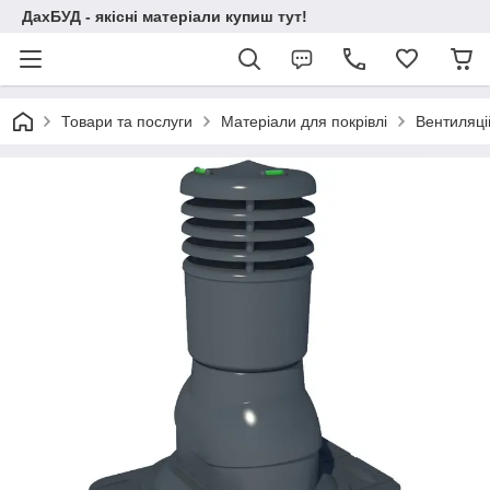
ДахБУД - якісні матеріали купиш тут!
Товари та послуги
Матеріали для покрівлі
Вентиляцій