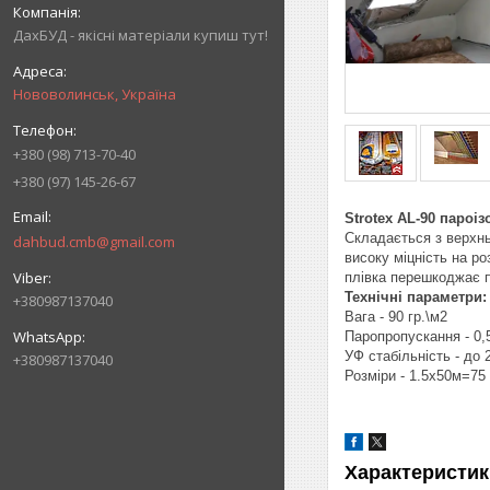
ДахБУД - якісні матеріали купиш тут!
Нововолинськ, Україна
+380 (98) 713-70-40
+380 (97) 145-26-67
Strotex AL-90 пароі
Cкладається з верхнь
dahbud.cmb@gmail.com
високу міцність на р
плівка перешкоджає п
Технічні параметри:
+380987137040
Вага - 90 гр.\м2
Паропропускання - 0,5
УФ стабільність - до 
+380987137040
Розміри - 1.5х50м=75
Характеристик