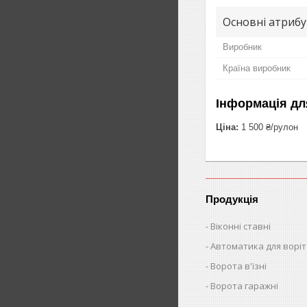
Основні атриб
Виробник
Країна виробник
Інформація дл
Ціна:
1 500 ₴/рулон
Продукція
Віконні ставні
Автоматика для воріт
Ворота в'їзні
Ворота гаражні