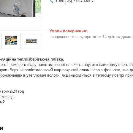
+380 (98) 713-70-40
повернення товару протягом 14 днів
за домо
золяційна теплозберігаюча плівка.
ого і нижнього шару поліетиленової плівки та внутрішнього армуючого ша
озрив. Верхній поліетиленовий шар покритий алюмінієвою фольгою, яка д
роникненню в утеплювач вологи, яка знаходиться в теплому повітрі пр
 гр\м2\24 год
2 місяців
 м2
и