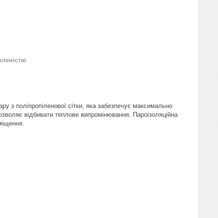
вленістю
ру з поліпропіленової сітки, яка забезпечує максимально
озволяє відбивати теплове випромінювання. Пароізоляційна
иміщення.