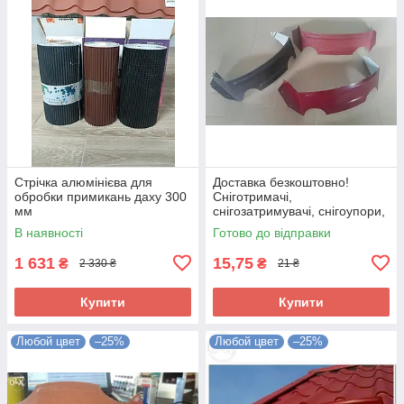
Стрічка алюмінієва для
Доставка безкоштовно!
обробки примикань даху 300
Сніготримачі,
мм
снігозатримувачі, снігоупори,
підкови, снігозатримувачі
В наявності
Готово до відправки
1 631
15,75
₴
₴
2 330 ₴
21 ₴
Купити
Купити
Любой цвет
–25%
Любой цвет
–25%