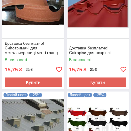
Доставка безплатно!
Сніготримачі для
Доставка безплатно!
металочерепиці мат і глянц.
Снігорізи для покрівлі
В наявності
В наявності
15,75
15,75
₴
₴
21 ₴
21 ₴
Купити
Купити
Любой цвет
–25%
Любой цвет
–25%