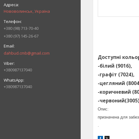
Нововолинськ, Україна
+380 (98) 713-70-40
+380 (97) 145-26-67
dahbud.cmb@gmail.com
Доступні кольо
-білий (9016),
+380987137040
-графіт (7024),
-цегляний (8004
+380987137040
-коричневий (80
-червоний(3005
Опис:
призначена для забез
.