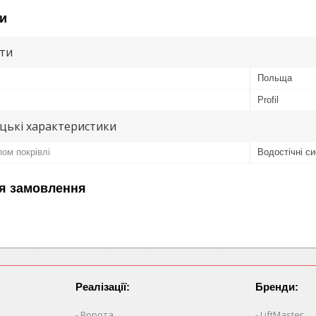
и
ути
Польща
Profil
цькі характеристики
ом покрівлі
Водостічні с
я замовлення
Реалізації:
Бренди:
Ворота
LiftMaster