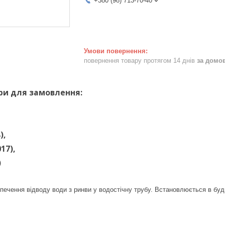
+380 (98) 713-70-40
повернення товару протягом 14 днів
за домо
ри для замовлення:
),
17),
)
печення відводу води з ринви у водостічну трубу. Встановлюється в будь