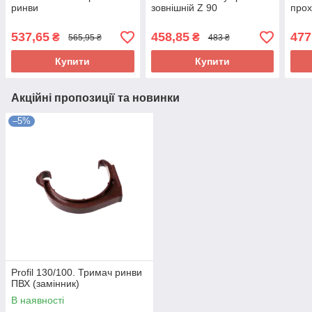
ринви
зовнішній Z 90
прох
537,65
458,85
477
₴
₴
565,95 ₴
483 ₴
Купити
Купити
Акційні пропозиції та новинки
–5%
Profil 130/100. Тримач ринви
ПВХ (замінник)
В наявності