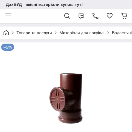
ДахБУД - якісні матеріали купиш тут!
Товари та послуги
Матеріали для покрівлі
Водостічні
–5%