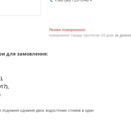
+380 (98) 713-70-40
повернення товару протягом 14 днів
за домо
ри для замовлення:
),
17),
)
 з'єднання єднання двох водостічних стояків в один