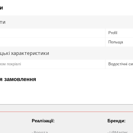
и
ути
Profil
Польща
цькі характеристики
ом покрівлі
Водостічні с
я замовлення
Реалізації:
Бренди:
Ворота
LiftMaster