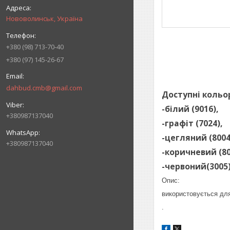
Нововолинськ, Україна
+380 (98) 713-70-40
+380 (97) 145-26-67
dahbud.cmb@gmail.com
Доступні кольо
-білий (9016),
+380987137040
-графіт (7024),
-цегляний (8004
+380987137040
-коричневий (80
-червоний(3005
Опис:
використовується для
.