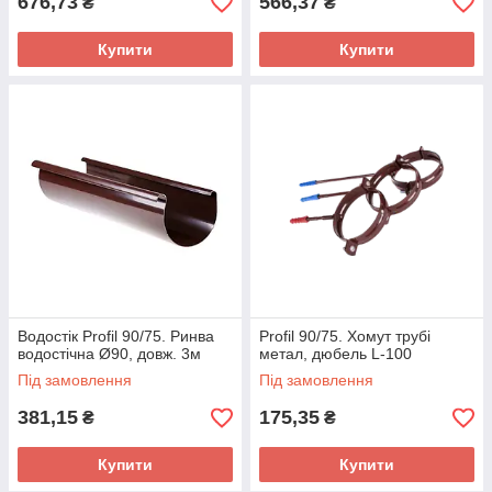
676,73
566,37
₴
₴
Купити
Купити
Водостік Profil 90/75. Ринва
Profil 90/75. Хомут трубі
водостічна Ø90, довж. 3м
метал, дюбель L-100
Під замовлення
Під замовлення
381,15
175,35
₴
₴
Купити
Купити