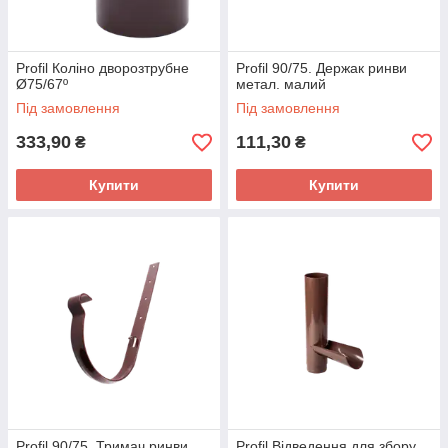
Profil Коліно дворозтрубне
Profil 90/75. Держак ринви
Ø75/67º
метал. малий
Під замовлення
Під замовлення
333,90
111,30
₴
₴
Купити
Купити
Profil 90/75. Тримач ринви
Profil Відведення для збору