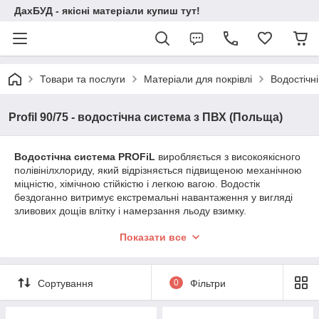
ДахБУД - якісні матеріали купиш тут!
Товари та послуги
Матеріали для покрівлі
Водостічні
Profil 90/75 - водостічна система з ПВХ (Польща)
Водостічна система PROFiL
виробляється з високоякісного
полівінілхлориду, який відрізняється підвищеною механічною
міцністю, хімічною стійкістю і легкою вагою. Водостік
бездоганно витримує екстремальні навантаження у вигляді
зливових дощів влітку і намерзання льоду взимку.
Водостічна система PROFiL
стійка до всіх атмосферних
Показати все
опадів. Спеціальні компоненти, додані при виробництві
водостоку, забезпечують захист від опадів, які містять
кислоти, солі та хімічні елементи.
Сортування
0
Фільтри
Водостік PROFiL
має захист від ультрафіолетового
випромінювання.